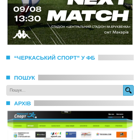
“ЧЕРКАСЬКИЙ СПОРТ” У ФБ
ПОШУК
АРХІВ