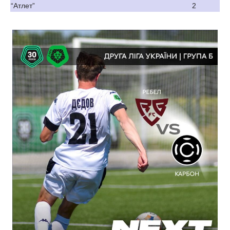
“Атлет”
2