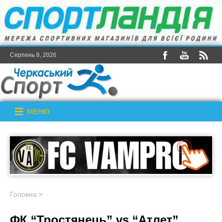
Серпень 8, 2026
МЕНЮ
Головна
>
ФК “Тростянець” vs “Атлет”