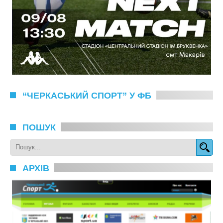
“ЧЕРКАСЬКИЙ СПОРТ” У ФБ
ПОШУК
АРХІВ