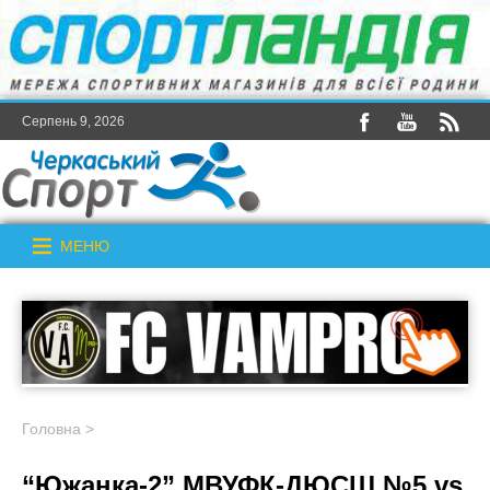
Серпень 9, 2026
МЕНЮ
Головна
>
“Южанка-2” МВУФК-ДЮСШ №5 vs