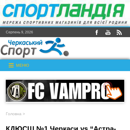
Серпень 9, 2026
МЕНЮ
Головна
>
КДЮСШ №1 Черкаси vs “Астра-