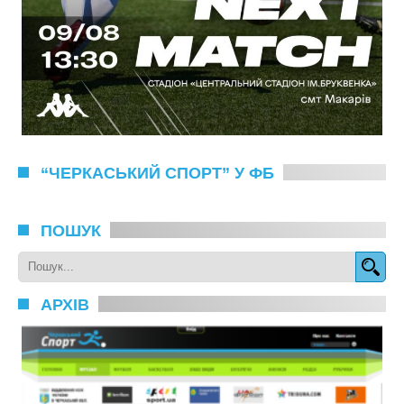
“ЧЕРКАСЬКИЙ СПОРТ” У ФБ
ПОШУК
АРХІВ