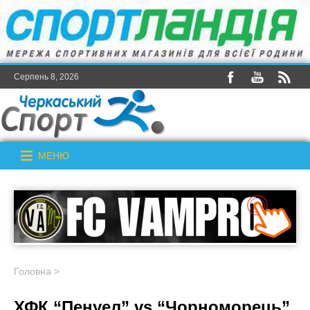
Серпень 8, 2026
МЕНЮ
Головна
>
ХФК “Пенуел” vs “Чорноморець”