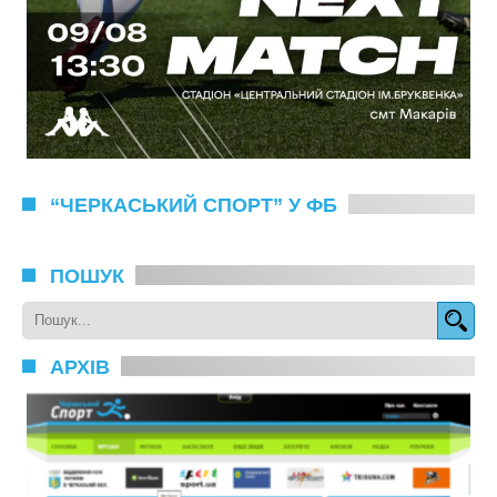
“ЧЕРКАСЬКИЙ СПОРТ” У ФБ
ПОШУК
АРХІВ