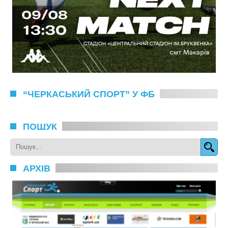
“ЧЕРКАСЬКИЙ СПОРТ” У ФБ
ПОШУК
АРХІВ