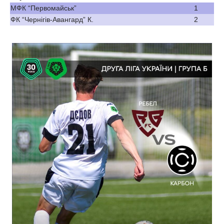
МФК “Первомайськ”
1
ФК “Чернігів-Авангард” К.
2