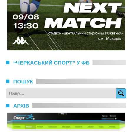
“ЧЕРКАСЬКИЙ СПОРТ” У ФБ
ПОШУК
АРХІВ