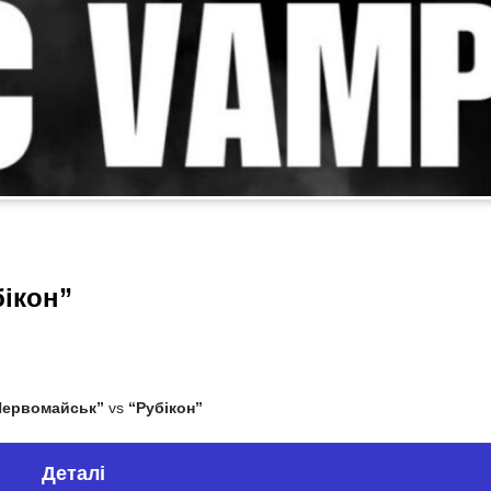
ікон”
ервомайськ”
vs
“Рубікон”
Деталі