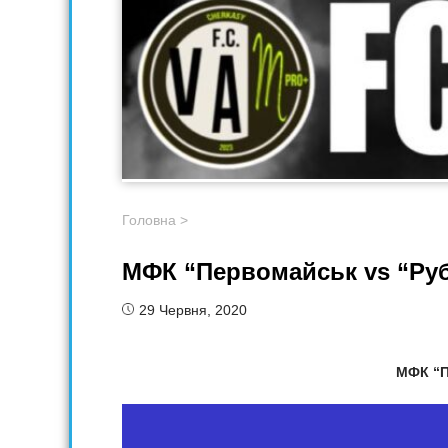
Головна
>
МФК “Первомайськ vs “Руб
29 Червня, 2020
МФК “П