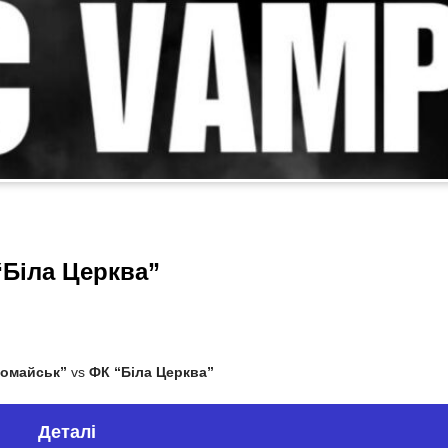
Біла Церква”
омайськ”
vs
ФК “Біла Церква”
Деталі