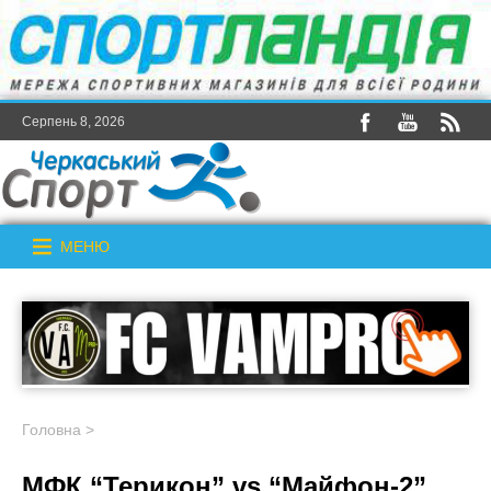
Серпень 8, 2026
МЕНЮ
Головна
>
МФК “Терикон” vs “Майфон-2”