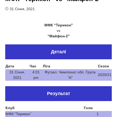
31 Січня, 2021
МФК “Терикон”
vs
“Майфон-2”
Деталі
Дата
Час
Ліга
Сезон
31 Січня,
4:01
Футзал. Чемпіонат обл. Група
2020/21
2021
pm
"А"
Результат
Клуб
Голи
МФК “Терикон”
1