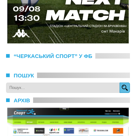
“ЧЕРКАСЬКИЙ СПОРТ” У ФБ
ПОШУК
АРХІВ