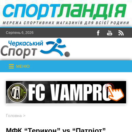
Серпень 6, 2026
МЕНЮ
Головна
>
МФК “Терикон” vs “Патріот”