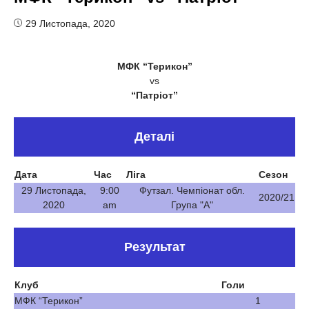
29 Листопада, 2020
МФК “Терикон”
vs
“Патріот”
Деталі
Дата
Час
Ліга
Сезон
29 Листопада,
9:00
Футзал. Чемпіонат обл.
2020/21
2020
am
Група "А"
Результат
Клуб
Голи
МФК “Терикон”
1