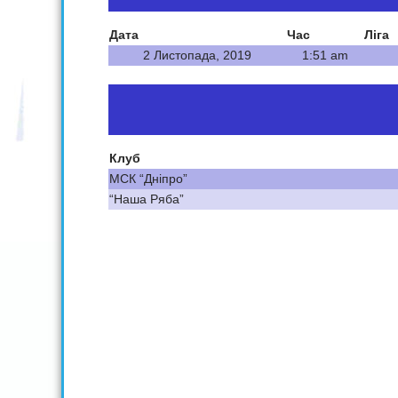
Дата
Час
Ліга
2 Листопада, 2019
1:51 am
Клуб
МСК “Дніпро”
“Наша Ряба”