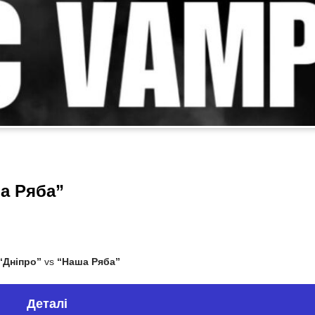
а Ряба”
“Дніпро”
vs
“Наша Ряба”
Деталі