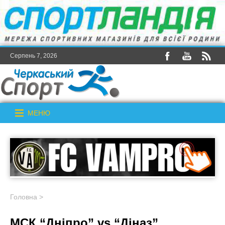
Серпень 7, 2026
МЕНЮ
Головна
>
МСК “Дніпро” vs “Діназ”