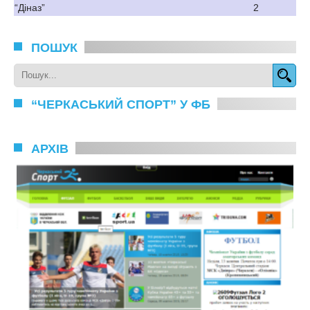
“Діназ”
2
ПОШУК
“ЧЕРКАСЬКИЙ СПОРТ” У ФБ
АРХІВ