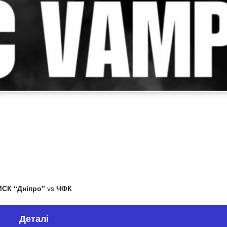
СК “Дніпро”
vs
ЧФК
Деталі