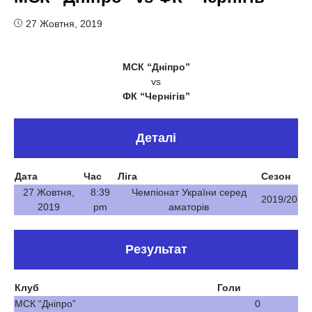
27 Жовтня, 2019
МСК “Дніпро”
vs
ФК “Чернігів”
Деталі
Дата
Час
Ліга
Сезон
27 Жовтня,
8:39
Чемпіонат України серед
2019/20
2019
pm
аматорів
Результат
Клуб
Голи
МСК “Дніпро”
0