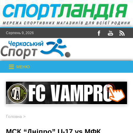
Серпень 9, 2026
МЕНЮ
Головна
>
МСК “Дніпро” U-17 vs МФК