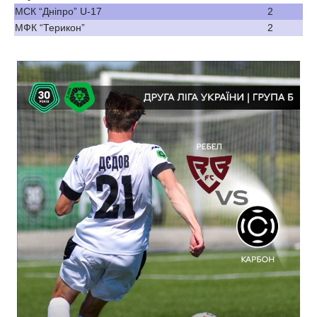
МСК “Дніпро” U-17
2
МФК “Терикон”
2