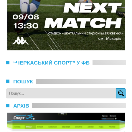
“ЧЕРКАСЬКИЙ СПОРТ” У ФБ
ПОШУК
АРХІВ