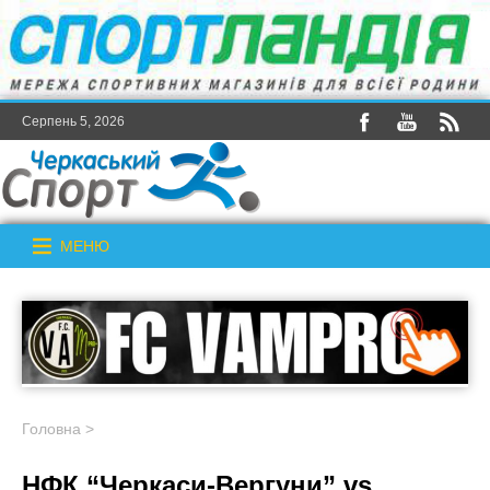
Серпень 5, 2026
МЕНЮ
Головна
>
НФК “Черкаси-Вергуни” vs