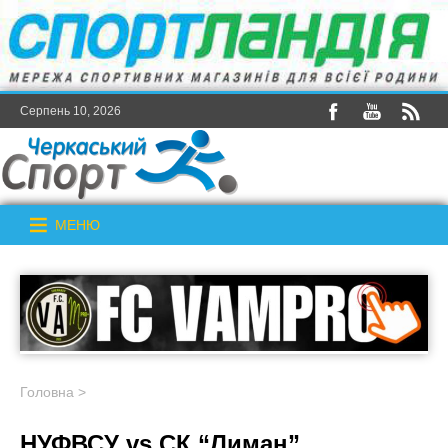
Серпень 10, 2026
МЕНЮ
Головна
>
НУФВСУ vs СК “Лиман”