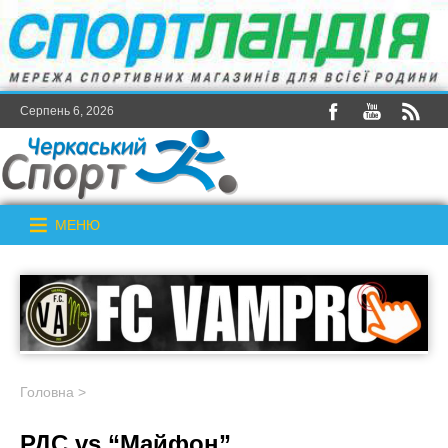
Серпень 6, 2026
МЕНЮ
Головна
>
РДС vs “Майфон”