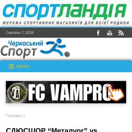
Серпень 7, 2026
МЕНЮ
Головна
>
СДЮСШОР “Металург” vs