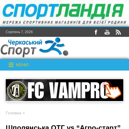
Серпень 7, 2026
МЕНЮ
Головна
>
Шполянська ОТГ vs “Агро-старт”