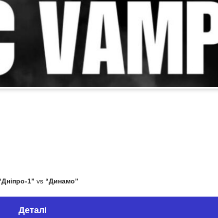
“Дніпро-1”
vs
“Динамо”
Деталі