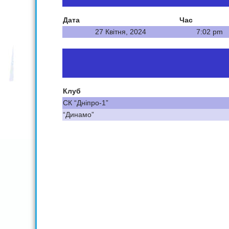
Дата
Час
27 Квітня, 2024
7:02 pm
Клуб
СК “Дніпро-1”
“Динамо”