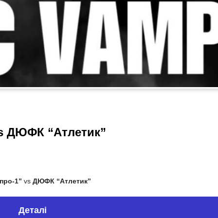
vs ДЮФК “Атлетик”
про-1”
vs
ДЮФК “Атлетик”
Деталі