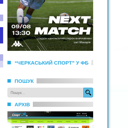
“ЧЕРКАСЬКИЙ СПОРТ” У ФБ
ПОШУК
АРХІВ