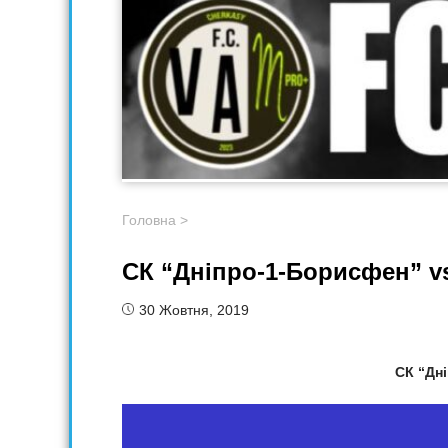
Головна
>
СК “Дніпро-1-Борисфен” 
30 Жовтня, 2019
СК “Дні