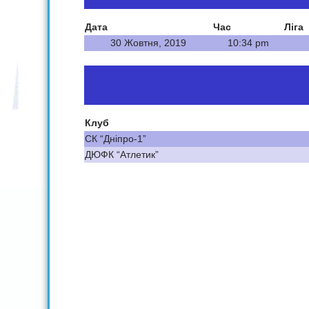
Дата
Час
Ліга
30 Жовтня, 2019
10:34 pm
Клуб
СК “Дніпро-1”
ДЮФК “Атлетик”