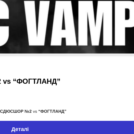
 vs “ФОГТЛАНД”
”-СДЮСШОР №2
vs
“ФОГТЛАНД”
Деталі