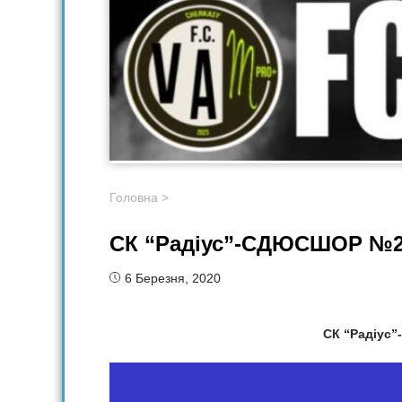
Головна
>
СК “Радіус”-СДЮСШОР №2
6 Березня, 2020
СК “Радіус