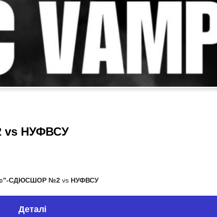
 vs НУФВСУ
іус”-СДЮСШОР №2
vs
НУФВСУ
Деталі