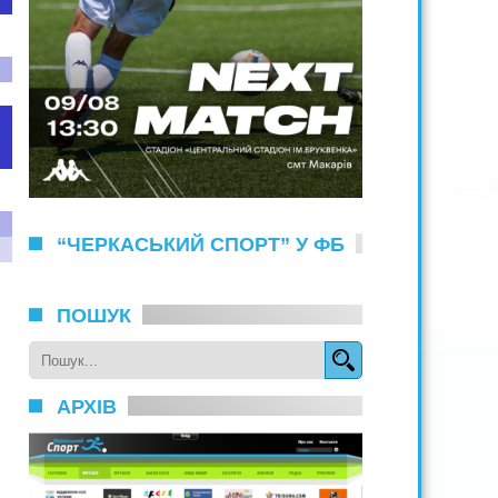
“ЧЕРКАСЬКИЙ СПОРТ” У ФБ
ПОШУК
АРХІВ