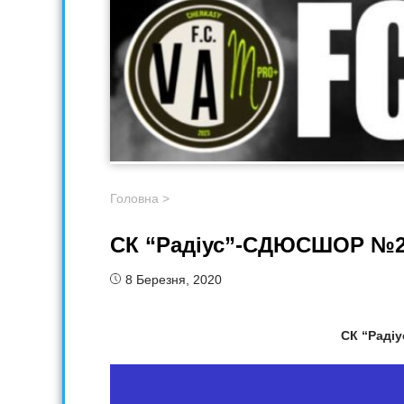
Головна
>
СК “Радіус”-СДЮСШОР №2
8 Березня, 2020
СК “Рад