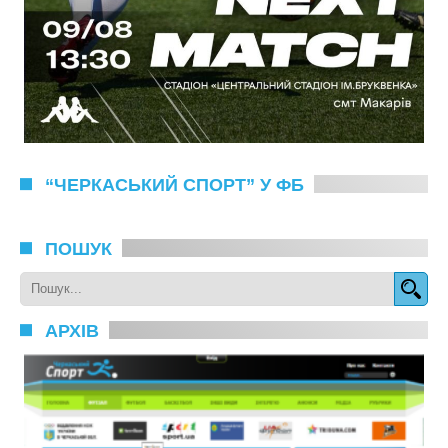
“ЧЕРКАСЬКИЙ СПОРТ” У ФБ
ПОШУК
АРХІВ