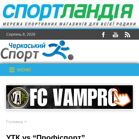
Серпень 8, 2026
МЕНЮ
Головна
>
УТК vs “Профіспорт”