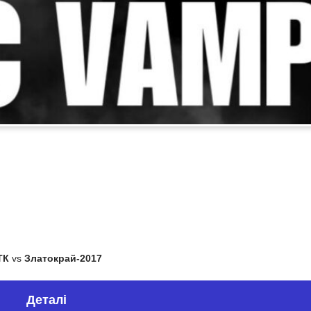
ТК
vs
Златокрай-2017
Деталі