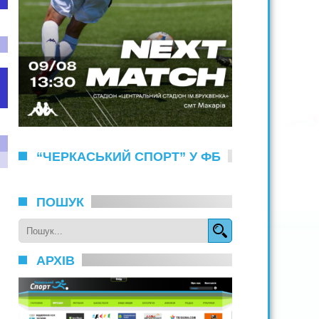
“ЧЕРКАСЬКИЙ СПОРТ” У ФБ
ПОШУК
АРХІВ