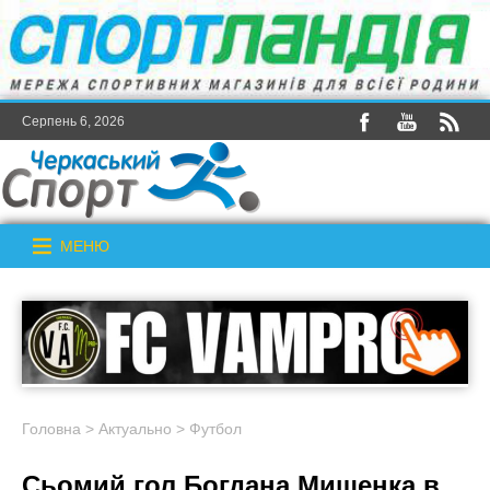
Серпень 6, 2026
МЕНЮ
Головна
>
Актуально
>
Футбол
Cьомий гол Богдана Мишенка в