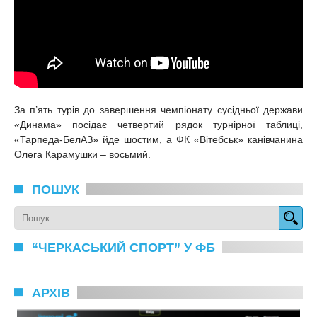
За п’ять турів до завершення чемпіонату сусідньої держави
«Динама» посідає четвертий рядок турнірної таблиці,
«Тарпеда-БелАЗ» йде шостим, а ФК «Вітебськ» канівчанина
Олега Карамушки – восьмий.
ПОШУК
“ЧЕРКАСЬКИЙ СПОРТ” У ФБ
АРХІВ