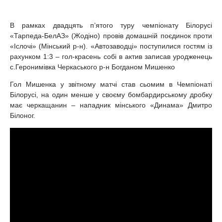
В рамках двадцять п’ятого туру чемпіонату Білорусі
«Тарпеда-БелАЗ» (Жодіно) провів домашній поєдинок проти
«Іслочі» (Мінський р-н). «Автозаводці» поступилися гостям із
рахунком 1:3 – гол-красень собі в актив записав уродженець
с.Геронимівка Черкаського р-н Богданом Мишенко
Гол Мишенка у звітному матчі став сьомим в Чемпіонаті
Білорусі, на один менше у своєму бомбардирському дробку
має черкащанин – нападник мінського «Динама» Дмитро
Білоног.