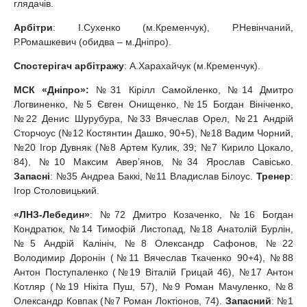
глядачів.
Арбітри
: І.Сухенко (м.Кременчук), Р.Невінчаний,
Р.Ромашкевич (обидва – м.Дніпро).
Спостерігач арбітражу
: А.Харахайчук (м.Кременчук).
МСК «Дніпро»:
№31 Кірілл Самойленко, №14 Дмитро
Логвиненко, №5 Євген Онищенко, №15 Богдан Вініченко,
№22 Денис Шурубура, №33 Вячеслав Орел, №21 Андрій
Сторчоус (№12 Костянтин Дашко, 90+5), №18 Вадим Чорний,
№20 Ігор Дувняк (№8 Артем Кулик, 39; №7 Кирило Цокало,
84), №10 Максим Авер’янов, №34 Ярослав Савісько.
Запасн
і
: №35 Андреа Баккі, №11 Владислав Білоус.
Тренер
:
Ігор Столовицький.
«ЛНЗ-Лебедин»
: №72 Дмитро Козаченко, №16 Богдан
Кондратюк, №14 Тимофій Листопад, №18 Анатолій Бурлін,
№5 Андрій Калініч, №8 Олександр Сафонов, №22
Володимир Доронін (№11 Вячеслав Ткаченко 90+4), №88
Антон Поступаленко (№19 Віталій Грицай 46), №17 Антон
Котляр (№19 Нікіта Пуш, 57), №9 Роман Мачуленко, №8
Олександр Ковпак (№7 Роман Локтіонов, 74).
Запасний
: №1