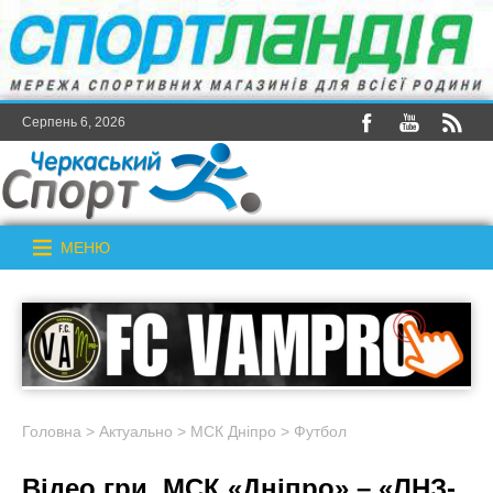
Серпень 6, 2026
МЕНЮ
Головна
>
Актуально
>
МСК Дніпро
>
Футбол
Відео гри. МСК «Дніпро» – «ЛНЗ-