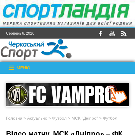
Серпень 6, 2026
МЕНЮ
Головна
>
Актуально
>
Футбол
>
МСК "Дніпро"
>
Футбол
Відео матчу. МСК «Дніпро» – ФК