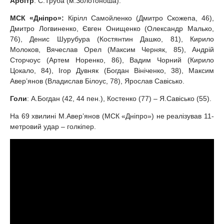
Арбітр
: С.Труба (м.Золотоноша).
МСК «Дніпро»:
Кірілл Самойленко (Дмитро Скожепа, 46),
Дмитро Логвиненко, Євген Онищенко (Олександр Малько,
76), Денис Шурубура (Костянтин Дашко, 81), Кирило
Молоков, Вячеслав Орел (Максим Черняк, 85), Андрій
Сторчоус (Артем Норенко, 86), Вадим Чорний (Кирило
Цокало, 84), Ігор Дувняк (Богдан Вініченко, 38), Максим
Авер’янов (Владислав Білоус, 78), Ярослав Савісько.
Голи
: А.Богдан (42, 44 пен.), Костенко (77) – Я.Савісько (55).
На 69 хвилині М.Авер’янов (МСК «Дніпро») не реалізував 11-
метровий удар – голкіпер.