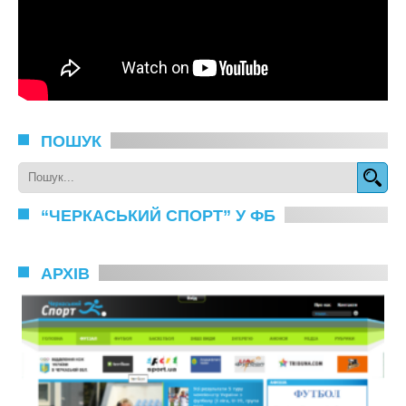
ПОШУК
“ЧЕРКАСЬКИЙ СПОРТ” У ФБ
АРХІВ