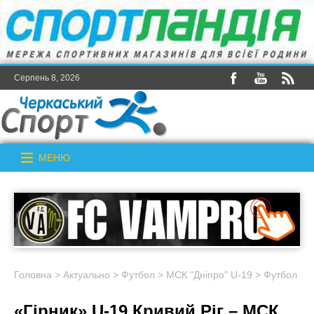
Серпень 8, 2026
МЕНЮ
Головна
>
Актуально
>
Футбол
>
МСК "Дніпро" U-19
>
Футбол
«Гірник» U-19 Кривий Ріг – МСК