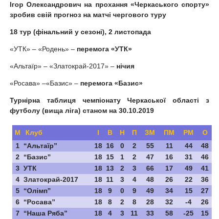
Ігор Олександрович на прохання «Черкаського спорту»
зробив свій прогноз на матчі чергового туру
18 тур (фінальний у сезоні), 2 листопада
«УТК» – «Родень» –
перемога «УТК»
«Альтаїр» – «Златокрай-2017» –
нічия
«Росава» –«Базис» –
перемога «Базис»
Турнірна таблиця чемпіонату Черкаської області з
футболу (вища ліга) станом на 30.10.2019
М
Клуб
І
В
Н
П
ЗМ
ПМ
РМ
О
1
“Альтаїр”
18
16
0
2
55
11
44
48
2
“Базис”
18
15
1
2
47
16
31
46
3
УТК
18
13
2
3
66
17
49
41
4
Златокрай-2017
18
11
3
4
48
26
22
36
5
“Олімп”
18
9
0
9
49
34
15
27
6
“Росава”
18
8
2
8
28
32
-4
26
7
“Наша Ряба”
18
4
3
11
33
58
-25
15