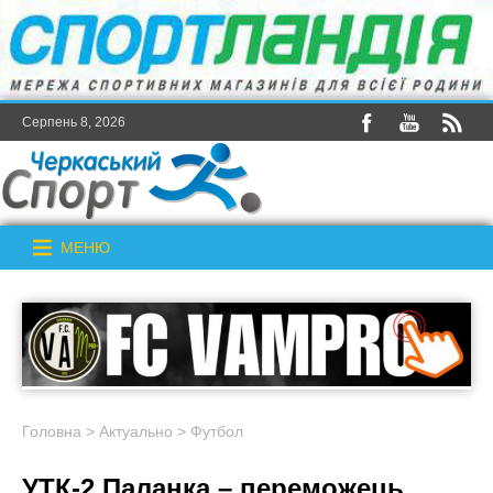
Серпень 8, 2026
МЕНЮ
Головна
>
Актуально
>
Футбол
УТК-2 Паланка – переможець