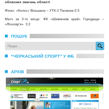
обласних змагань області
Фінал. «Колос» Вільшана – УТК-2 Паланка 0:3
Матч за 3-тє місце. ФК «Шевченків край» Городище –
«Яснозір’я» 3:2
ПОШУК
“ЧЕРКАСЬКИЙ СПОРТ” У ФБ
АРХІВ