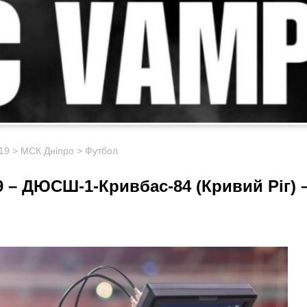
19
>
МСК Дніпро
>
Футбол
 – ДЮСШ-1-Кривбас-84 (Кривий Ріг) 