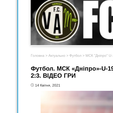
Головна
>
Актуально
>
Футбол
>
МСК "Дніпро" U-
Футбол. МСК «Дніпро»-U-19
2:3. ВІДЕО ГРИ
14 Квітня, 2021