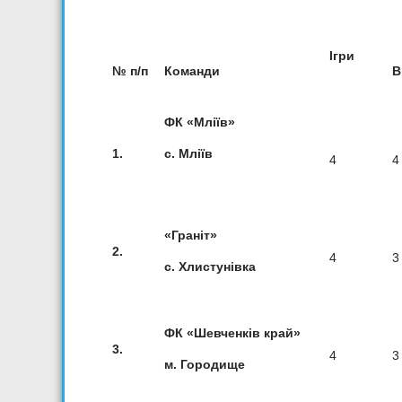
Ігри
№ п/п
Команди
В
ФК «Мліїв»
1.
с. Мліїв
4
4
«Граніт»
2.
4
3
с. Хлистунівка
ФК «Шевченків край»
3.
4
3
м. Городище