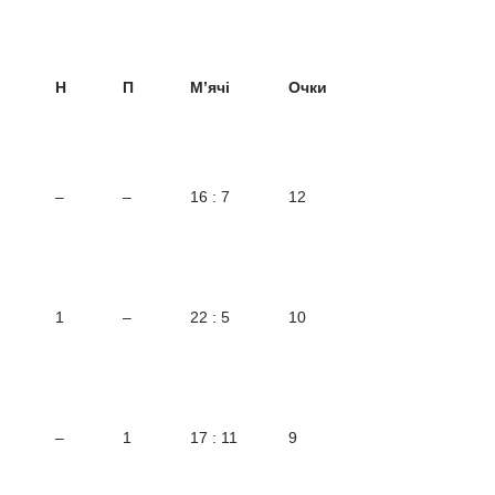
Н
П
М’ячі
Очки
–
–
16 : 7
12
1
–
22 : 5
10
–
1
17 : 11
9