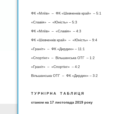
ФК «Мліїв» – ФК «Шевченків край» – 5:1
«Славія» – «Юність» – 5:3
ФК «Мліїв» – «Славія» – 4:3
ФК «Шевченків край» – «Юність» – 9:4
«Граніт» – ФК «Дирдин» – 11:1
«Спортінг» – Вільшанська ОТГ – 1:2
«Граніт» – «Спортінг» – 4:2
Вільшанська ОТГ – ФК «Дирдин» – 3:2
Т У Р Н І Р Н А Т А Б Л И Ц Я
станом на 17 листопада 2019 року