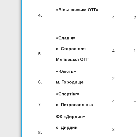
«Вільшанська ОТГ»
4.
4
2
«Славія»
с. Старосілля
4
1
5.
Мліївської ОТГ
«Юність»
2
–
6.
м. Городище
«Спортінг»
4
–
7.
с. Петропавлівка
ФК «Дирдин»
с. Дирдин
2
–
8.