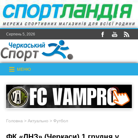
Серпень 5, 2026
МЕНЮ
Головна
>
Актуально
>
Футбол
ФК «ЛНЗ» (Черкаси) 1 грудня у