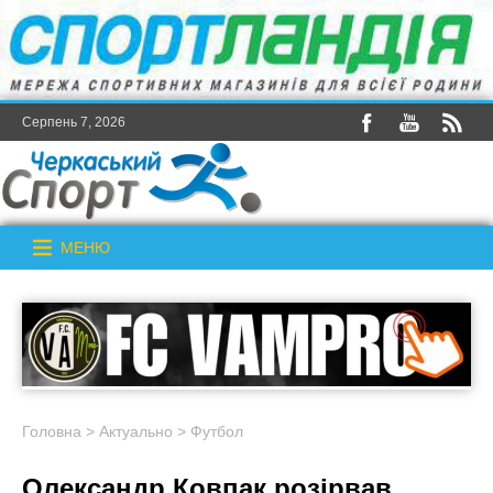
Серпень 7, 2026
МЕНЮ
Головна
>
Актуально
>
Футбол
Олександр Ковпак розірвав