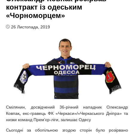
контракт із одеським
«Чорноморцем»
26 Листопада, 2019
Смілянин, досвідчений 36-річний нападник Олександр
Ковпак
,
екс-гравець ФК «Черкаси»/«Черкаського Дніпра» та
низки команд Прем’єр-ліги, залишає Одесу
Сьогодні за обопільною згодою сторін було розірвано