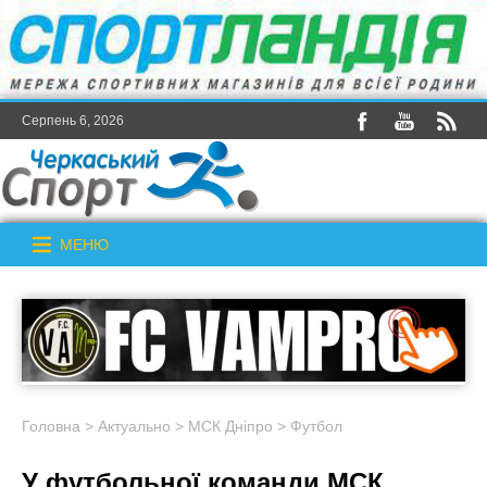
Серпень 6, 2026
МЕНЮ
Головна
>
Актуально
>
МСК Дніпро
>
Футбол
У футбольної команди МСК