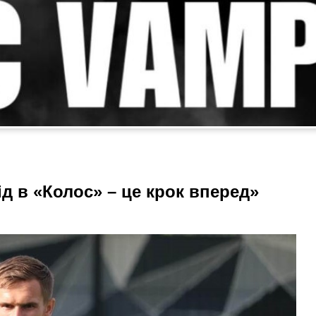
д в «Колос» – це крок вперед»