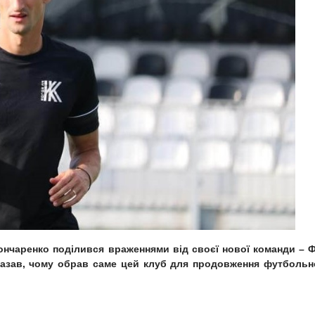
нчаренко поділився враженнями від своєї нової команди – 
зказав, чому обрав саме цей клуб для продовження футбольн