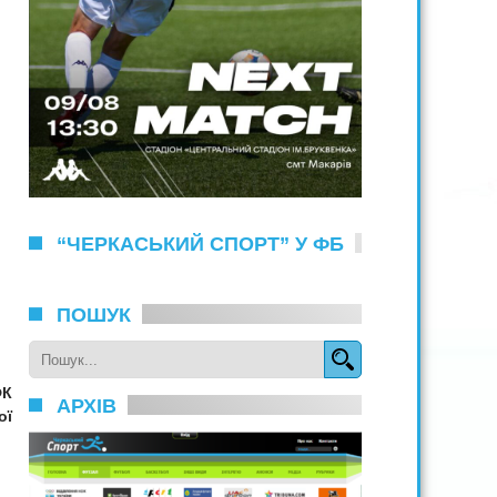
“ЧЕРКАСЬКИЙ СПОРТ” У ФБ
ПОШУК
ФК
АРХІВ
ої