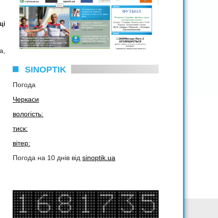
щі
а,
SINOPTIK
Погода
Черкаси
вологість:
тиск:
вітер:
Погода на 10 днів від
sinoptik.ua