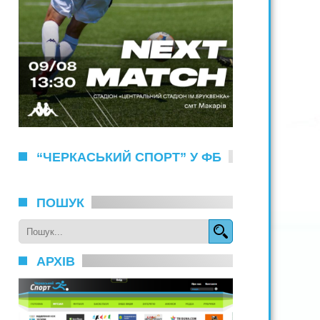
“ЧЕРКАСЬКИЙ СПОРТ” У ФБ
ПОШУК
АРХІВ