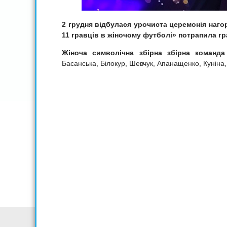
2 грудня відбулася урочиста церемонія наго
11 гравців в жіночому футболі» потрапила г
Жіноча символічна збірна збірна команда
Басанська, Білокур, Шевчук, Апанащенко, Куніна, 