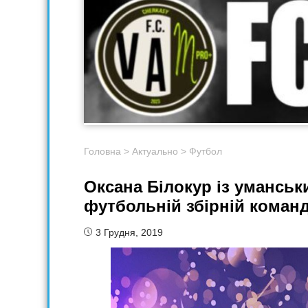
Головна
>
Актуально
>
Футбол
Оксана Білокур із уманськ
футбольній збірній команд
3 Грудня, 2019