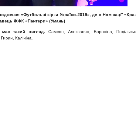
родження «Футбольні зірки України-2019», де
в Номінації «Кра
равець ЖФК «Пантери» (Умань)
 має такий вигляд:
Самсон, Алексанян, Вороніна, Подільськ
Гирин, Калініна.