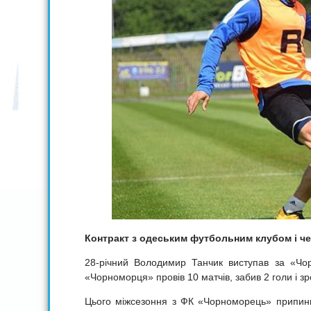
Контракт з одеським футбольним клубом і ч
28-річний Володимир Танчик виступав за «Чорн
«Чорноморця» провів 10 матчів, забив 2 голи і зр
Цього міжсезоння з ФК «Чорноморець» припин