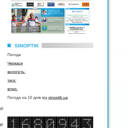
SINOPTIK
Погода
Черкаси
вологість:
тиск:
вітер:
Погода на 10 днів від
sinoptik.ua
ді
др