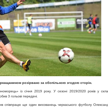
еркащанином розірвано за обопільною згодою
сторін.
оморець» із січня 2019 року. У сезоні 2019/2020 років у скла
обив 3 гольові передачі.
ив співпрацю ще один вихованець черкаського футболу Олексан