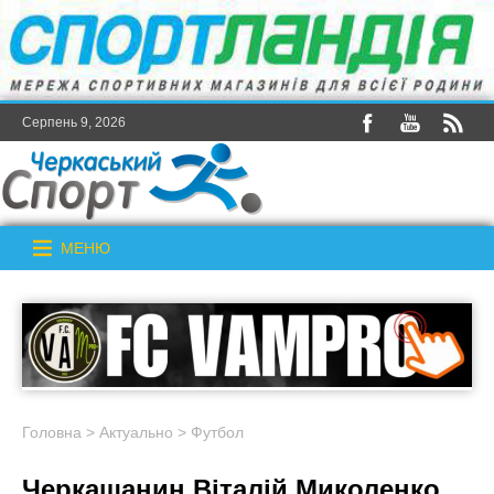
Серпень 9, 2026
МЕНЮ
Головна
>
Актуально
>
Футбол
Черкащанин Віталій Миколенко