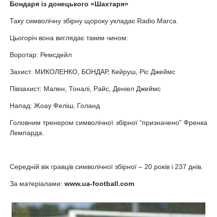
Бондаря із донецького «Шахтаря»
Таку символічну збірну щороку укладає Radio Marca.
Цьогоріч вона виглядає таким чином:
Воротар: Ремсдейл
Захист: МИКОЛЕНКО, БОНДАР, Кейруш, Ріс Джеймс
Півзахист: Мален, Тоналі, Райс, Деніел Джеймс
Напад: Жоау Феліш, Голанд
Головним тренером символічної збірної “призначено” Френка
Лемпарда.
Середній вік гравців символічної збірної – 20 років і 237 днів.
За матеріалами:
www.ua-football.com