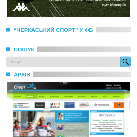
“ЧЕРКАСЬКИЙ СПОРТ” У ФБ
ПОШУК
АРХІВ