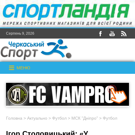
Серпень 9, 2026
МЕНЮ
Головна
>
Актуально
>
Футбол
>
МСК "Дніпро"
>
Футбол
Ігор Столовицький: «У