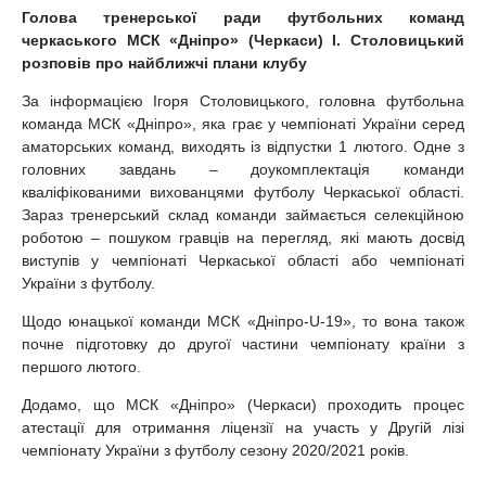
Голова тренерської ради футбольних команд
черкаського МСК «Дніпро» (Черкаси) І. Столовицький
розповів про найближчі плани клубу
За інформацією Ігоря Столовицького, головна футбольна
команда МСК «Дніпро», яка грає у чемпіонаті України серед
аматорських команд, виходять із відпустки 1 лютого. Одне з
головних завдань – доукомплектація команди
кваліфікованими вихованцями футболу Черкаської області.
Зараз тренерський склад команди займається селекційною
роботою – пошуком гравців на перегляд, які мають досвід
виступів у чемпіонаті Черкаської області або чемпіонаті
України з футболу.
Щодо юнацької команди МСК «Дніпро-U-19», то вона також
почне підготовку до другої частини чемпіонату країни з
першого лютого.
Додамо, що МСК «Дніпро» (Черкаси) проходить процес
атестації для отримання ліцензії на участь у Другій лізі
чемпіонату України з футболу сезону 2020/2021 років.