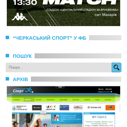
“ЧЕРКАСЬКИЙ СПОРТ” У ФБ
ПОШУК
АРХІВ