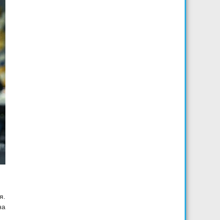
я.
на