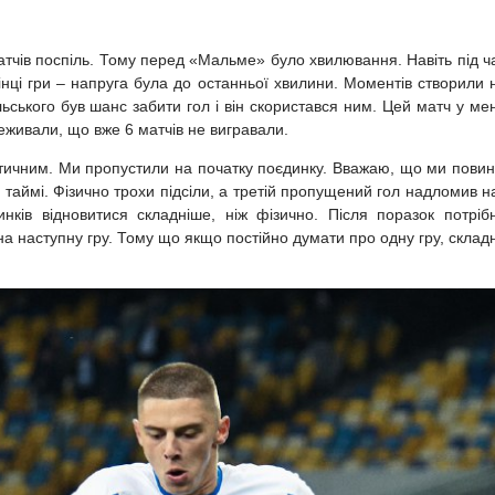
атчів поспіль. Тому перед «Мальме» було хвилювання. Навіть під ч
інці гри – напруга була до останньої хвилини. Моментів створили 
яльського був шанс забити гол і він скористався ним. Цей матч у ме
еживали, що вже 6 матчів не вигравали.
тичним. Ми пропустили на початку поєдинку. Вважаю, що ми повин
аймі. Фізично трохи підсіли, а третій пропущений гол надломив н
нків відновитися складніше, ніж фізично. Після поразок потріб
а наступну гру. Тому що якщо постійно думати про одну гру, склад