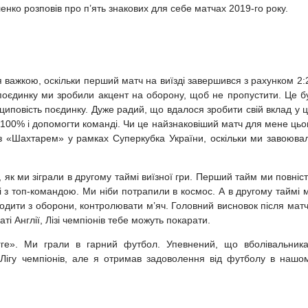
нко розповів про п’ять знакових для себе матчах 2019-го року.
 важкою, оскільки перший матч на виїзді завершився з рахунком 2:2
нці поєдинку ми зробили акцент на оборону, щоб не пропустити. Це б
нциповість поєдинку. Дуже радий, що вдалося зробити свій вклад у 
100% і допомогти команді. Чи це найзнаковіший матч для мене цьо
із «Шахтарем» у рамках Суперкубка України, оскільки ми завоюва
 як ми зіграли в другому таймі виїзної гри. Перший тайм ми повніс
 з топ-командою. Ми ніби потрапили в космос. А в другому таймі 
ходити з оборони, контролювати м’яч. Головний висновок після матч
ті Англії, Лізі чемпіонів тебе можуть покарати.
ге». Ми грали в гарний футбол. Упевнений, що вболівальник
Лігу чемпіонів, але я отримав задоволення від футболу в нашо