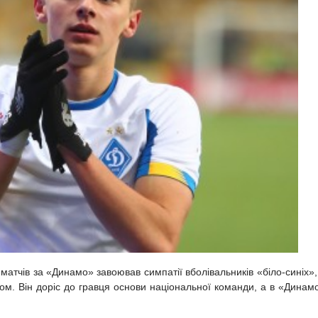
матчів за «Динамо» завоював симпатії вболівальників «біло-синіх»,
ом. Він доріс до гравця основи національної команди, а в «Динам