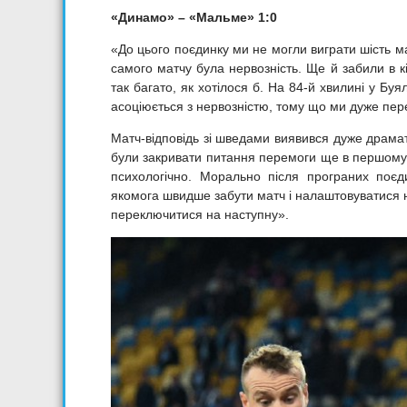
«Динамо» – «Мальме» 1:0
«До цього поєдинку ми не могли виграти шість м
самого матчу була нервозність. Ще й забили в к
так багато, як хотілося б. На 84-й хвилині у Бу
асоціюється з нервозністю, тому що ми дуже пер
Матч-відповідь зі шведами виявився дуже драма
були закривати питання перемоги ще в першому т
психологічно. Морально після програних поєди
якомога швидше забути матч і налаштовуватися н
переключитися на наступну».