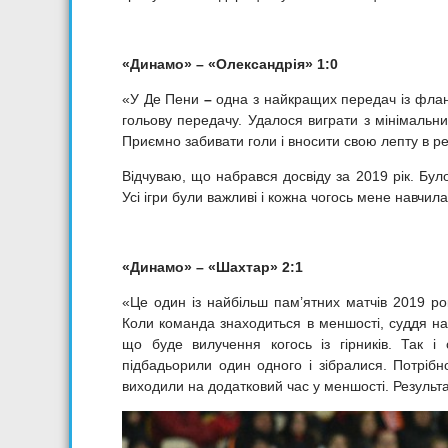
«Динамо» – «Олександрія» 1:0
«У Де Пени
–
одна з найкращих передач із флангу
гольову передачу. Удалося виграти з мінімаль
Приємно забивати голи і вносити свою лепту в ре
Відчуваю, що набрався досвіду за 2019 рік. Було 
Усі ігри були важливі і кожна чогось мене навчила
«Динамо» – «Шахтар» 2:1
«Це один із найбільш пам’ятних матчів 2019 рок
Коли команда знаходиться в меншості, суддя нама
що буде вилучення когось із гірників. Так і
підбадьорили один одного і зібралися. Потрі
виходили на додатковий час у меншості. Результа