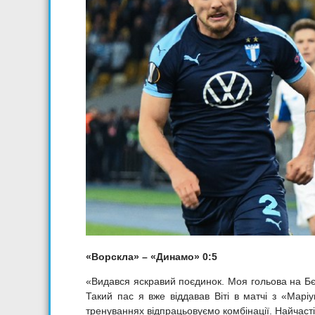
«Ворскла» – «Динамо» 0:5
«Видався яскравий поєдинок. Моя гольова на Б
Такий пас я вже віддавав Віті в матчі з «Мар
тренуваннях відпрацьовуємо комбінації. Найчаст