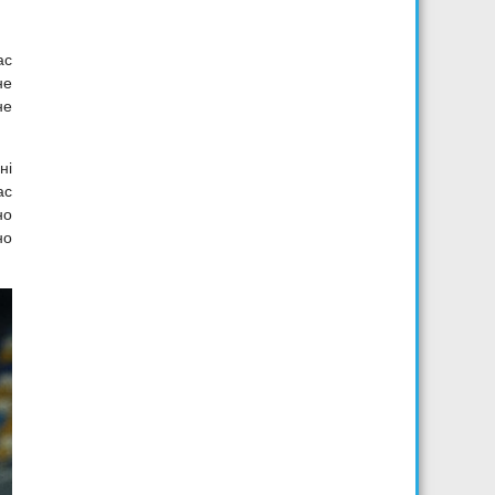
ас
не
не
ні
ас
но
но