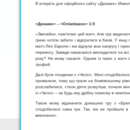
В інтерв’ю для офіційного сайту «Динамо» Миколе
«Динамо» – «Олімпіакос» 1:0
«Звичайно, пам’ятаю цей матч. Але гра видалася
греки хотіли забити і відігратися в Києві. У кі
матч Ліги Європи і ми відчули всю напругу і при
перемогу. Завжди намагаюся викладатися на всі 
року? Не можу сказати. Одним із таких є матч 
трофей.
Далі були поєдинки з «Челсі». Мені сподобалося,
провалили, тому що грали на божевільному рівні
розслабилися, стали діяти розкутіше, почали ви
із «Челсі» – за будь-яку дрібну помилку в чемпіона
Також можу відзначити домашню гру з «Брюг
сподобалася сама гра. Так, ми не пройшли в 
виконанні».