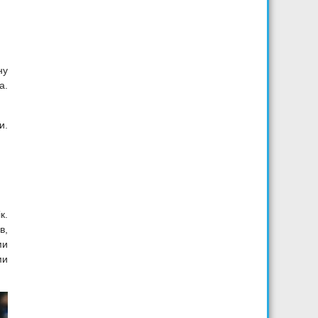
ну
а.
и.
к.
в,
ми
ми