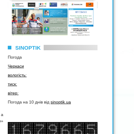
SINOPTIK
Погода
Черкаси
вологість:
тиск:
вітер:
Погода на 10 днів від
sinoptik.ua
 а
о»