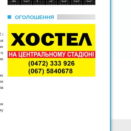
ОГОЛОШЕННЯ
 і
ув
цю
го
ли
тю
ми
ів
ам
му