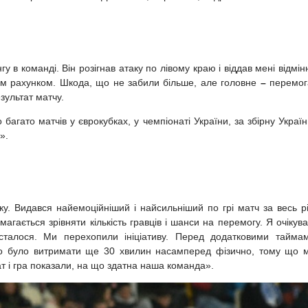
 в команді. Він розігнав атаку по лівому краю і віддав мені відмін
ним рахунком. Шкода, що не забили більше, але головне
–
перемог
зультат матчу.
багато матчів у єврокубках, у чемпіонаті України, за збірну Україн
».
у. Видався найемоційніший і найсильніший по грі матч за весь рі
гається зрівняти кількість гравців і шанси на перемогу. Я очікува
 сталося. Ми перехопили ініціативу. Перед додатковими тайма
бно було витримати ще 30 хвилин насамперед фізично, тому що 
т і гра показали, на що здатна наша команда».