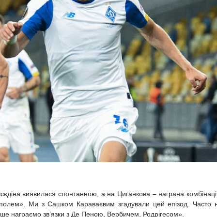
єсєдіна виявилася спонтанною, а на Циганкова
–
награна комбінаці
іуполем». Ми з Сашком Караваєвим згадували цей епізод. Часто 
іше награємо зв’язки з Де Пеною, Вербичем, Родрігесом».