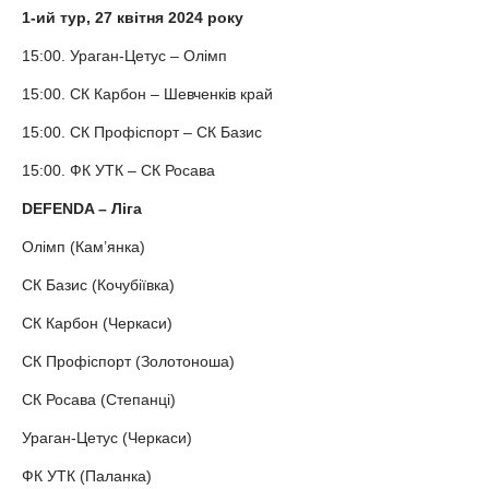
1-ий тур, 27 квітня 2024 року
15:00. Ураган-Цетус – Олімп
15:00. СК Карбон – Шевченків край
15:00. СК Профіспорт – СК Базис
15:00. ФК УТК – СК Росава
DEFENDA – Ліга
Олімп (Кам’янка)
СК Базис (Кочубіївка)
СК Карбон (Черкаси)
СК Профіспорт (Золотоноша)
СК Росава (Степанці)
Ураган-Цетус (Черкаси)
ФК УТК (Паланка)