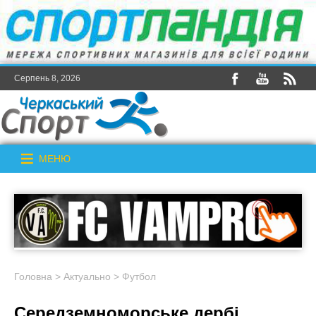
Серпень 8, 2026
МЕНЮ
Головна
>
Актуально
>
Футбол
Середземноморське дербі