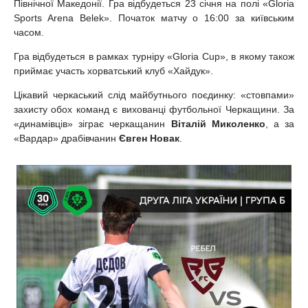
Північної Македонії. Гра відбудеться 23 січня на полі «Gloria
Sports Arena Belek». Початок матчу о 16:00 за київським
часом.
Гра відбудеться в рамках турніру «Gloria Cup», в якому також
приймає участь хорватський клуб «Хайдук».
Цікавий черкаський слід майбутнього поєдинку: «стовпами»
захисту обох команд є вихованці футбольної Черкащини. За
«динамівців» зіграє черкащанин
Віталій Миколенко
, а за
«Вардар» драбівчанин
Євген Новак
.