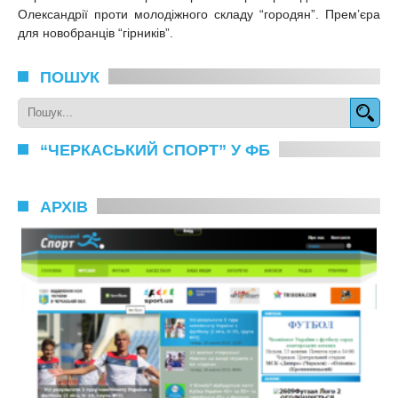
Олександрії проти молодіжного складу “городян”. Прем’єра
для новобранців “гірників”.
ПОШУК
“ЧЕРКАСЬКИЙ СПОРТ” У ФБ
АРХІВ