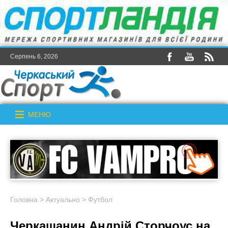
Серпень 6, 2026
МЕНЮ
Головна
>
Актуально
>
Футбол
Черкащанин Андрій Сторчоус на