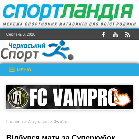
Серпень 6, 2026
МЕНЮ
Головна
>
Актуально
>
Футбол
Відбувся матч за Суперкубок