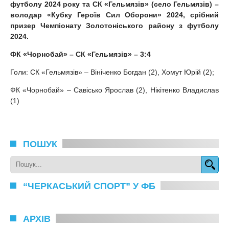
футболу 2024 року та СК «Гельмязів» (село Гельмязів) –
володар «Кубку Героїв Сил Оборони» 2024, срібний
призер Чемпіонату Золотоніського району з футболу
2024.
ФК «Чорнобай» – СК «Гельмязів» – 3:4
Голи: СК «Гельмязів» – Вініченко Богдан (2), Хомут Юрій (2);
ФК «Чорнобай» – Савісько Ярослав (2), Нікітенко Владислав
(1)
ПОШУК
“ЧЕРКАСЬКИЙ СПОРТ” У ФБ
АРХІВ