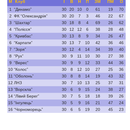
М
Клуб
І
В
Н
П
ЗМ
ПМ
О
1
“Динамо”
30
20
10
0
61
19
70
2
ФК “Олександрія”
30
20
7
3
46
22
67
3
“Шахтар”
30
18
8
4
69
26
62
4
“Полісся”
30
12
12
6
38
28
48
5
“Кривбас”
30
13
8
9
34
26
47
6
“Карпати”
30
13
7
10
42
36
46
7
“Зоря”
30
12
4
14
34
39
40
8
“Рух”
30
9
11
10
30
27
38
9
“Верес”
30
9
9
12
33
44
36
10
“Колос”
30
8
12
10
27
25
36
11
“Оболонь”
30
8
8
14
19
43
32
12
ЛНЗ
30
7
10
13
25
37
31
13
“Ворскла”
30
6
9
15
24
38
27
14
“Лівий Берег”
30
7
5
18
18
39
26
15
“Інгулець”
30
5
9
16
21
47
24
16
“Чорноморець”
30
6
5
19
20
45
23