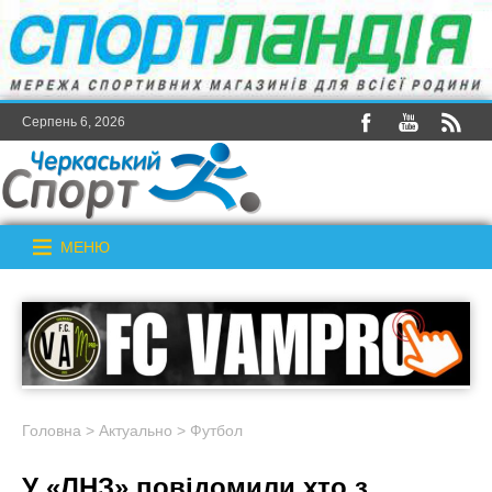
Серпень 6, 2026
МЕНЮ
Головна
>
Актуально
>
Футбол
У «ЛНЗ» повідомили хто з