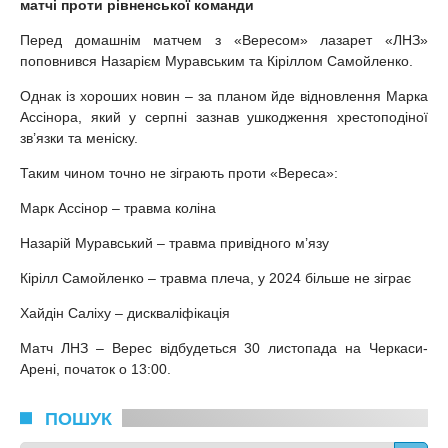
матчі проти рівненської команди
Перед домашнім матчем з «Вересом» лазарет «ЛНЗ»
поповнився Назарієм Муравським та Кіріллом Самойленко.
Однак із хороших новин – за планом йде відновлення Марка
Ассінора, який у серпні зазнав ушкодження хрестоподіної
зв’язки та меніску.
Таким чином точно не зіграють проти «Вереса»:
Марк Ассінор – травма коліна
Назарій Муравський – травма привідного м’язу
Кірілл Самойленко – травма плеча, у 2024 більше не зіграє
Хайдін Саліху – дискваліфікація
Матч ЛНЗ – Верес відбудеться 30 листопада на Черкаси-
Арені, початок о 13:00.
ПОШУК