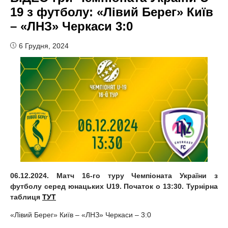
19 з футболу: «Лівий Берег» Київ
– «ЛНЗ» Черкаси 3:0
6 Грудня, 2024
06
.1
2
.2024. Матч 1
6
-го туру
Ч
емпіонат
а
України
з
футболу
серед юнацьких U19. Початок о 13:30. Турнірна
таблиця
ТУТ
«Лівий Берег» Київ – «ЛНЗ» Черкаси – 3:0