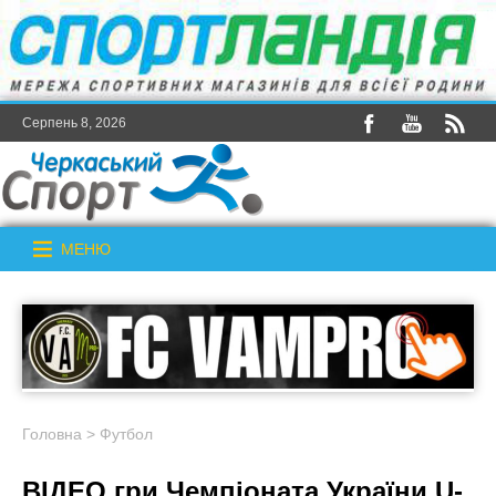
Серпень 8, 2026
МЕНЮ
Головна
>
Футбол
ВІДЕО гри Чемпіоната України U-